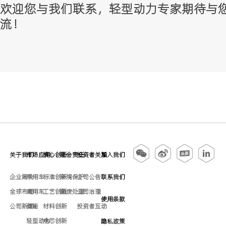
欢迎您与我们联系，轻型动力专家期待与
流！
关于我们
市场应用
核心创新
社会责任
投资者关系
加入我们
企业简介
乘用车
标准创新
环境保护
公司公告
联系我们
全球布局
商用车
工艺创新
固废处理
公司治理
使用条款
公司新闻
储能
材料创新
投资者互动
轻型动力
电芯创新
隐私政策