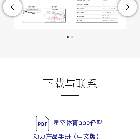
下载与联系
星空体育app轻型
动力产品手册（中文版）