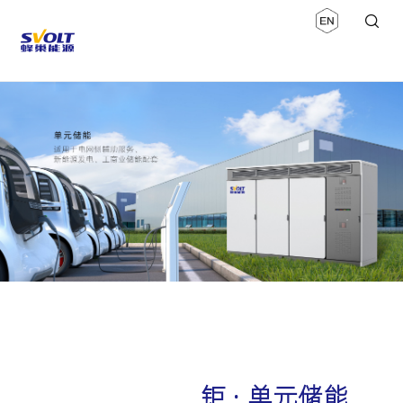
钜 · 单元储能